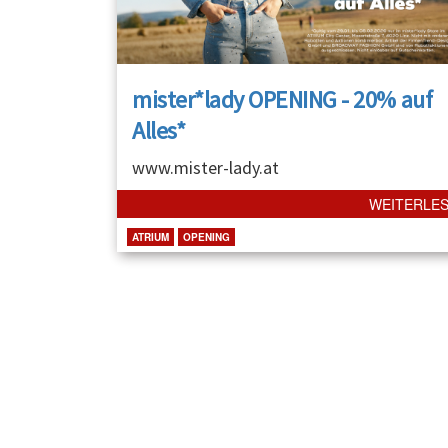
mister*lady OPENING - 20% auf
Alles*
www.mister-lady.at
WEITERLE
ATRIUM
OPENING