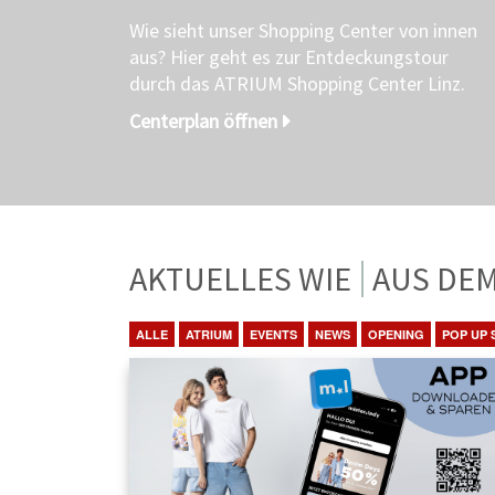
Wie sieht unser Shopping Center von innen
aus? Hier geht es zur Entdeckungstour
durch das ATRIUM Shopping Center Linz.
Centerplan öffnen
AKTUELLES WIE
ANGEBO
ALLE
ATRIUM
EVENTS
NEWS
OPENING
POP UP 