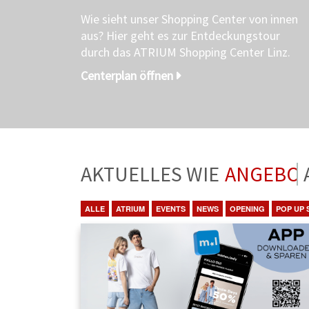
Wie sieht unser Shopping Center von innen
aus? Hier geht es zur Entdeckungstour
durch das ATRIUM Shopping Center Linz.
Centerplan öffnen
AKTUELLES WIE
ANGEBO
ALLE
ATRIUM
EVENTS
NEWS
OPENING
POP UP 