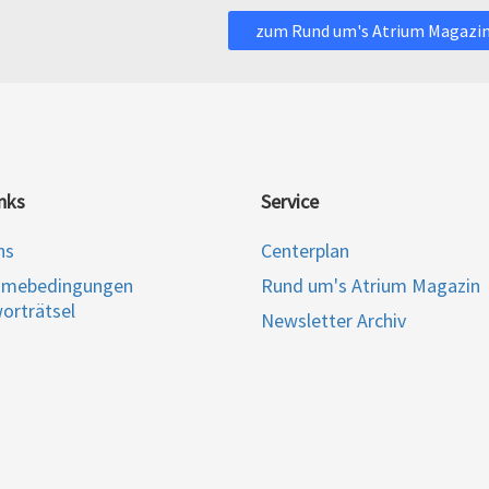
zum Rund um's Atrium Magazi
nks
Service
ns
Centerplan
hmebedingungen
Rund um's Atrium Magazin
orträtsel
Newsletter Archiv