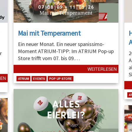
Mai mit Temperament
A
Ein neuer Monat. Ein neuer spanissimo-
Moment ATRIUM-TIPP: Im ATRIUM Pop-up
r
2
Store trifft vom 07. bis 09.
…
A
a
WEITERLESEN
S
SEN
ATRIUM
EVENTS
POP UP STORE
A