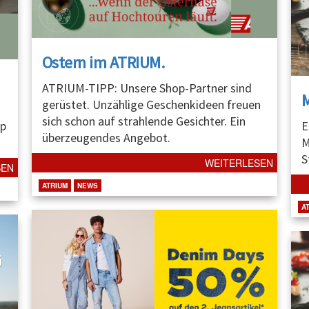
Ostern im ATRIUM.
ATRIUM-TIPP: Unsere Shop-Partner sind
gerüstet. Unzählige Geschenkideen freuen
sich schon auf strahlende Gesichter. Ein
p
E
überzeugendes Angebot.
M
S
WEITERLESEN
SEN
ATRIUM
NEWS
A