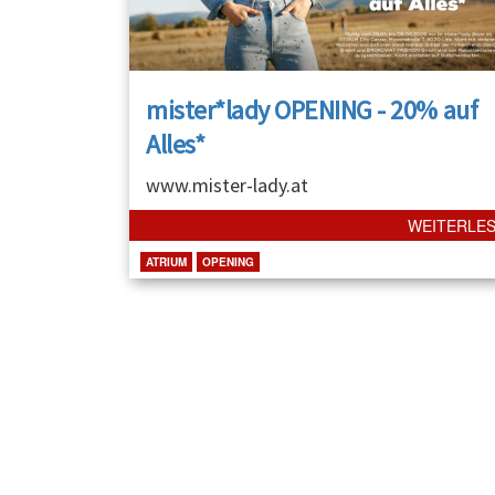
mister*lady OPENING - 20% auf
Alles*
www.mister-lady.at
WEITERLE
ATRIUM
OPENING