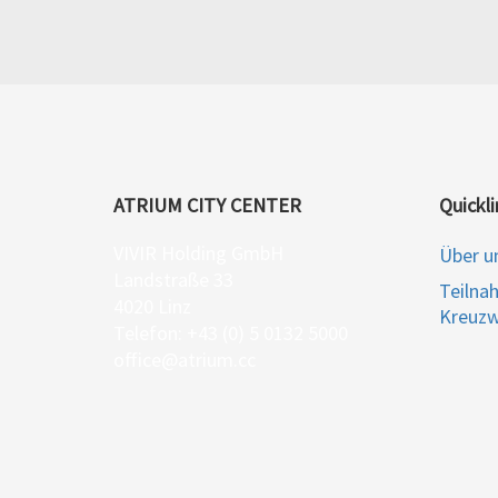
ATRIUM CITY CENTER
Quickli
VIVIR Holding GmbH
Über u
Landstraße 33
Teilna
4020 Linz
Kreuzw
Telefon: +43 (0) 5 0132 5000
office@atrium.cc