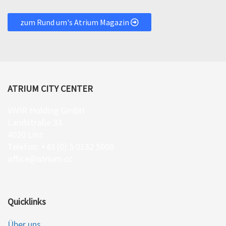
zum Rund um's Atrium Magazin
ATRIUM CITY CENTER
VIVIR Holding GmbH
Landstraße 33
4020 Linz
Telefon: +43 (0) 5 0132 5000
office@atrium.cc
Quicklinks
Über uns