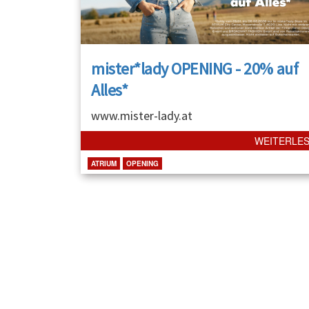
mister*lady OPENING - 20% auf
Alles*
www.mister-lady.at
WEITERLE
ATRIUM
OPENING