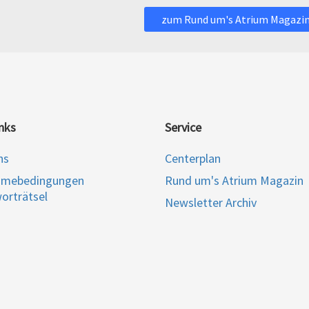
zum Rund um's Atrium Magazi
nks
Service
ns
Centerplan
hmebedingungen
Rund um's Atrium Magazin
orträtsel
Newsletter Archiv