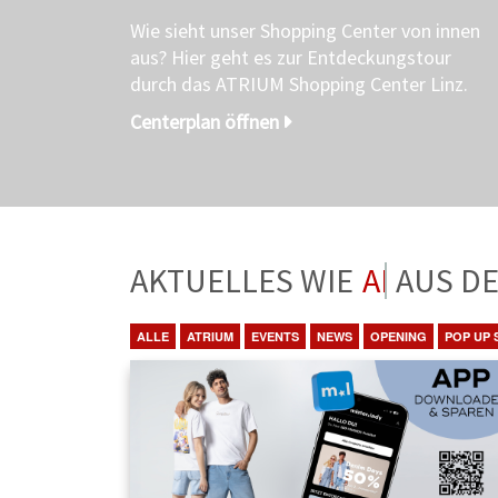
Wie sieht unser Shopping Center von innen
aus? Hier geht es zur Entdeckungstour
durch das ATRIUM Shopping Center Linz.
Centerplan öffnen
AKTUELLES WIE
ANGEBO
ALLE
ATRIUM
EVENTS
NEWS
OPENING
POP UP 