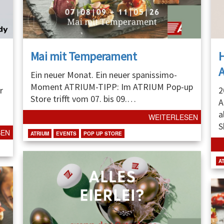
Mai mit Temperament
A
Ein neuer Monat. Ein neuer spanissimo-
Moment ATRIUM-TIPP: Im ATRIUM Pop-up
r
2
Store trifft vom 07. bis 09.
…
A
a
WEITERLESEN
S
SEN
ATRIUM
EVENTS
POP UP STORE
A