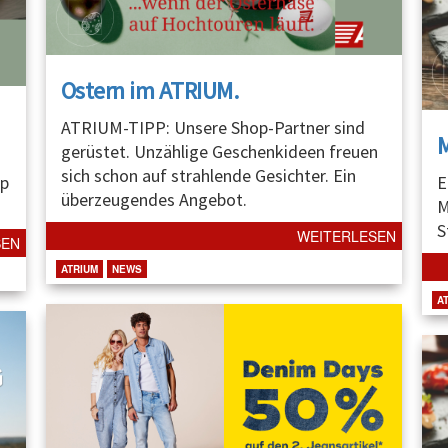
Ostern im ATRIUM.
ATRIUM-TIPP: Unsere Shop-Partner sind
gerüstet. Unzählige Geschenkideen freuen
sich schon auf strahlende Gesichter. Ein
p
E
überzeugendes Angebot.
M
S
WEITERLESEN
SEN
ATRIUM
NEWS
A