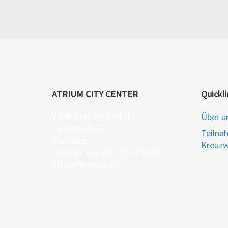
ATRIUM CITY CENTER
Quickli
VIVIR Holding GmbH
Über u
Landstraße 33
Teilna
4020 Linz
Kreuzw
Telefon: +43 (0) 5 0132 5000
office@atrium.cc