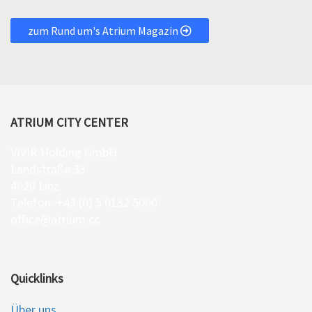
zum Rund um's Atrium Magazin
ATRIUM CITY CENTER
VIVIR Holding GmbH
Landstraße 33
4020 Linz
Telefon: +43 (0) 5 0132 5000
office@atrium.cc
Quicklinks
Über uns