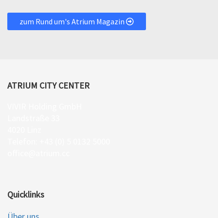
zum Rund um's Atrium Magazin
ATRIUM CITY CENTER
VIVIR Holding GmbH
Landstraße 33
4020 Linz
Telefon: +43 (0) 5 0132 5000
office@atrium.cc
Quicklinks
Über uns