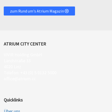
zum Rund um's Atrium Magazin
ATRIUM CITY CENTER
VIVIR Holding GmbH
Landstraße 33
4020 Linz
Telefon: +43 (0) 5 0132 5000
office@atrium.cc
Quicklinks
Über uns