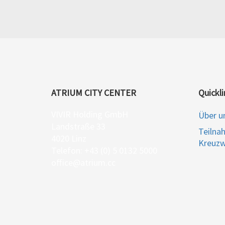
ATRIUM CITY CENTER
Quickli
VIVIR Holding GmbH
Über u
Landstraße 33
Teilna
4020 Linz
Kreuzw
Telefon: +43 (0) 5 0132 5000
office@atrium.cc