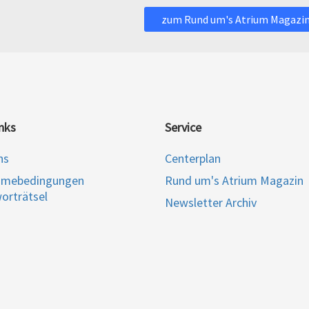
zum Rund um's Atrium Magazi
nks
Service
ns
Centerplan
hmebedingungen
Rund um's Atrium Magazin
orträtsel
Newsletter Archiv