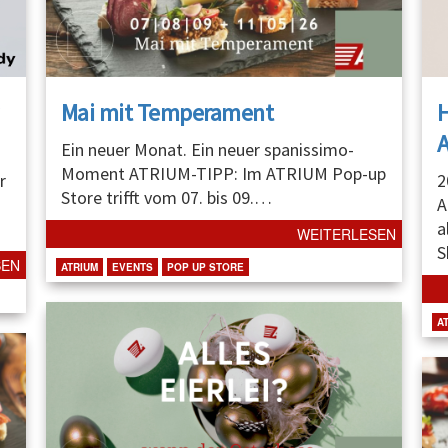
Mai mit Temperament
A
Ein neuer Monat. Ein neuer spanissimo-
Moment ATRIUM-TIPP: Im ATRIUM Pop-up
r
2
Store trifft vom 07. bis 09.
…
A
a
WEITERLESEN
S
SEN
ATRIUM
EVENTS
POP UP STORE
A