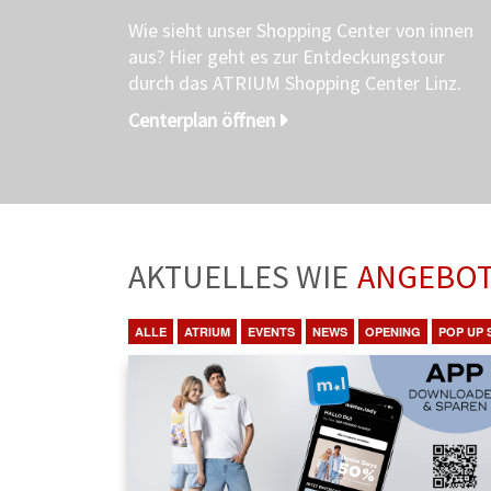
Wie sieht unser Shopping Center von innen
aus? Hier geht es zur Entdeckungstour
durch das ATRIUM Shopping Center Linz.
Centerplan öffnen
AKTUELLES WIE
ANGEBO
ALLE
ATRIUM
EVENTS
NEWS
OPENING
POP UP 