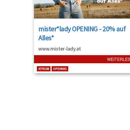
mister*lady OPENING - 20% auf
Alles*
www.mister-lady.at
WEITERLE
ATRIUM
OPENING