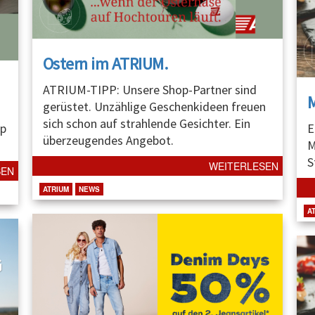
Ostern im ATRIUM.
ATRIUM-TIPP: Unsere Shop-Partner sind
gerüstet. Unzählige Geschenkideen freuen
sich schon auf strahlende Gesichter. Ein
p
E
überzeugendes Angebot.
M
S
WEITERLESEN
SEN
ATRIUM
NEWS
A