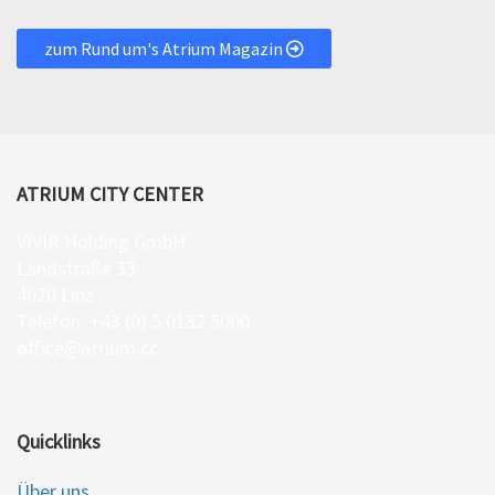
zum Rund um's Atrium Magazin
ATRIUM CITY CENTER
VIVIR Holding GmbH
Landstraße 33
4020 Linz
Telefon: +43 (0) 5 0132 5000
office@atrium.cc
Quicklinks
Über uns