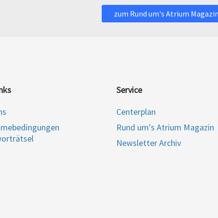
zum Rund um's Atrium Magazi
nks
Service
ns
Centerplan
hmebedingungen
Rund um's Atrium Magazin
orträtsel
Newsletter Archiv