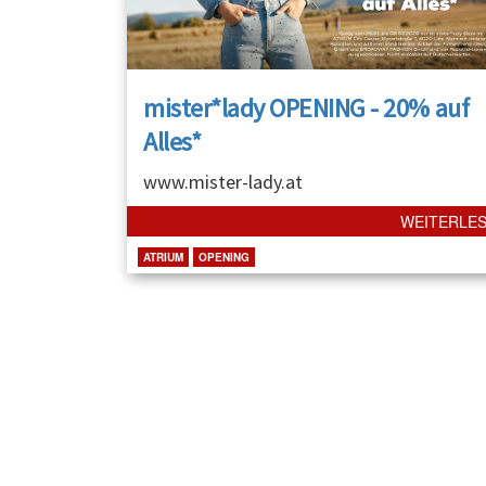
mister*lady OPENING - 20% auf
Alles*
www.mister-lady.at
WEITERLE
ATRIUM
OPENING