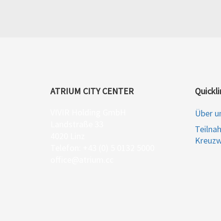
ATRIUM CITY CENTER
Quickli
VIVIR Holding GmbH
Über u
Landstraße 33
Teilna
4020 Linz
Kreuzw
Telefon: +43 (0) 5 0132 5000
office@atrium.cc