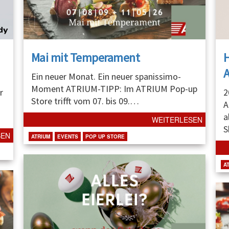
Mai mit Temperament
A
Ein neuer Monat. Ein neuer spanissimo-
Moment ATRIUM-TIPP: Im ATRIUM Pop-up
r
2
Store trifft vom 07. bis 09.
…
A
a
WEITERLESEN
S
SEN
ATRIUM
EVENTS
POP UP STORE
A