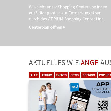
Wie sieht unser Shopping Center von innen
aus? Hier geht es zur Entdeckungstour
durch das ATRIUM Shopping Center Linz.
Centerplan öffnen
AKTUELLES WIE
ANGEBO
ALLE
ATRIUM
EVENTS
NEWS
OPENING
POP UP 