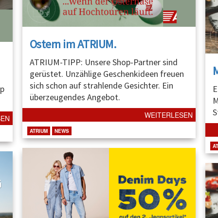
Ostern im ATRIUM.
ATRIUM-TIPP: Unsere Shop-Partner sind
gerüstet. Unzählige Geschenkideen freuen
sich schon auf strahlende Gesichter. Ein
p
E
überzeugendes Angebot.
M
S
WEITERLESEN
SEN
ATRIUM
NEWS
A