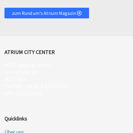
zum Rund um's Atrium Magazin
ATRIUM CITY CENTER
VIVIR Holding GmbH
Landstraße 33
4020 Linz
Telefon: +43 (0) 5 0132 5000
office@atrium.cc
Quicklinks
Über uns