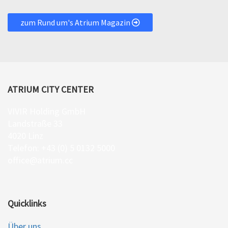
zum Rund um's Atrium Magazin
ATRIUM CITY CENTER
VIVIR Holding GmbH
Landstraße 33
4020 Linz
Telefon: +43 (0) 5 0132 5000
office@atrium.cc
Quicklinks
Über uns