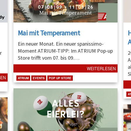
Mai mit Temperament
A
Ein neuer Monat. Ein neuer spanissimo-
Moment ATRIUM-TIPP: Im ATRIUM Pop-up
r
2
Store trifft vom 07. bis 09.
…
A
a
WEITERLESEN
S
SEN
ATRIUM
EVENTS
POP UP STORE
A