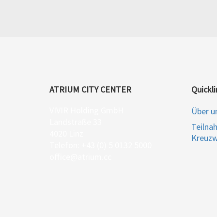
ATRIUM CITY CENTER
Quickli
VIVIR Holding GmbH
Über u
Landstraße 33
Teilna
4020 Linz
Kreuzw
Telefon: +43 (0) 5 0132 5000
office@atrium.cc