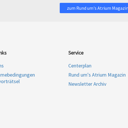
zum Rund um's Atrium Magazi
nks
Service
ns
Centerplan
hmebedingungen
Rund um's Atrium Magazin
orträtsel
Newsletter Archiv