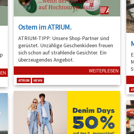
Ostern im ATRIUM.
ATRIUM-TIPP: Unsere Shop-Partner sind
gerüstet. Unzählige Geschenkideen freuen
sich schon auf strahlende Gesichter. Ein
p
E
überzeugendes Angebot.
M
S
WEITERLESEN
SEN
ATRIUM
NEWS
A