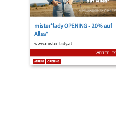
mister*lady OPENING - 20% auf
Alles*
www.mister-lady.at
WEITERLE
ATRIUM
OPENING