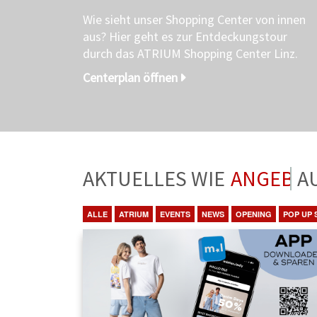
Wie sieht unser Shopping Center von innen
aus? Hier geht es zur Entdeckungstour
durch das ATRIUM Shopping Center Linz.
Centerplan öffnen
AKTUELLES WIE
ANGEBO
ALLE
ATRIUM
EVENTS
NEWS
OPENING
POP UP 