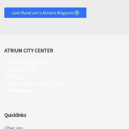
zum Rund um's Atrium Magazin
ATRIUM CITY CENTER
VIVIR Holding GmbH
Landstraße 33
4020 Linz
Telefon: +43 (0) 5 0132 5000
office@atrium.cc
Quicklinks
Über uns