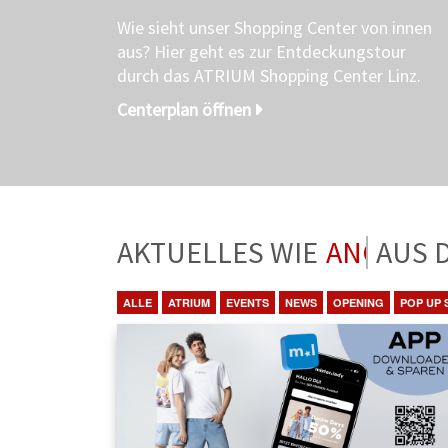
Wie sieht unser Shopping Center von innen
aus? Hier geht es zur Entdeckungstour
durch das ATRIUM Shopping Center Linz.
Centerplan öffnen
AKTUELLES WIE
ANGEBO
ALLE
ATRIUM
EVENTS
NEWS
OPENING
POP UP 