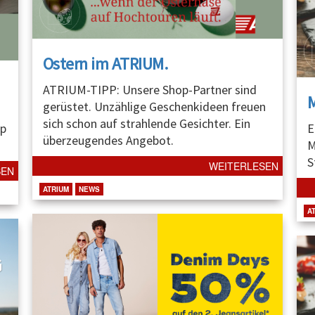
Ostern im ATRIUM.
ATRIUM-TIPP: Unsere Shop-Partner sind
gerüstet. Unzählige Geschenkideen freuen
sich schon auf strahlende Gesichter. Ein
p
E
überzeugendes Angebot.
M
S
WEITERLESEN
SEN
ATRIUM
NEWS
A