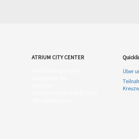
ATRIUM CITY CENTER
Quickli
VIVIR Holding GmbH
Über u
Landstraße 33
Teilna
4020 Linz
Kreuzw
Telefon: +43 (0) 5 0132 5000
office@atrium.cc