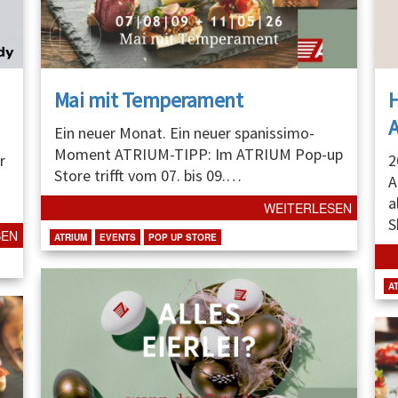
Mai mit Temperament
A
Ein neuer Monat. Ein neuer spanissimo-
Moment ATRIUM-TIPP: Im ATRIUM Pop-up
r
2
Store trifft vom 07. bis 09.
…
A
a
WEITERLESEN
S
SEN
ATRIUM
EVENTS
POP UP STORE
A