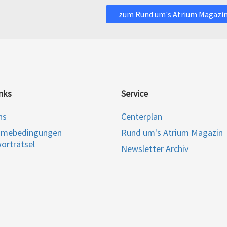
zum Rund um's Atrium Magazi
nks
Service
ns
Centerplan
hmebedingungen
Rund um's Atrium Magazin
orträtsel
Newsletter Archiv