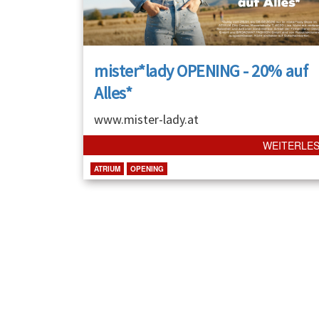
mister*lady OPENING - 20% auf
Alles*
www.mister-lady.at
WEITERLE
ATRIUM
OPENING