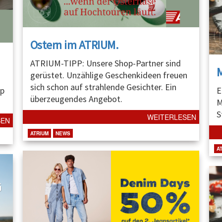
Ostern im ATRIUM.
ATRIUM-TIPP: Unsere Shop-Partner sind
gerüstet. Unzählige Geschenkideen freuen
sich schon auf strahlende Gesichter. Ein
p
E
überzeugendes Angebot.
M
S
WEITERLESEN
SEN
ATRIUM
NEWS
A