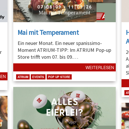
Mai mit Temperament
A
Ein neuer Monat. Ein neuer spanissimo-
Moment ATRIUM-TIPP: Im ATRIUM Pop-up
r
2
Store trifft vom 07. bis 09.
…
A
a
WEITERLESEN
S
SEN
ATRIUM
EVENTS
POP UP STORE
A