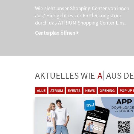
Wie sieht unser Shopping Center von innen
aus? Hier geht es zur Entdeckungstour
durch das ATRIUM Shopping Center Linz.
Centerplan öffnen
AKTUELLES WIE
ANGEBO
ALLE
ATRIUM
EVENTS
NEWS
OPENING
POP UP 