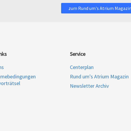
zum Rund um's Atrium Magazi
nks
Service
ns
Centerplan
hmebedingungen
Rund um's Atrium Magazin
orträtsel
Newsletter Archiv