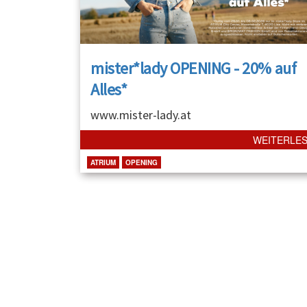
mister*lady OPENING - 20% auf
Alles*
www.mister-lady.at
WEITERLE
ATRIUM
OPENING