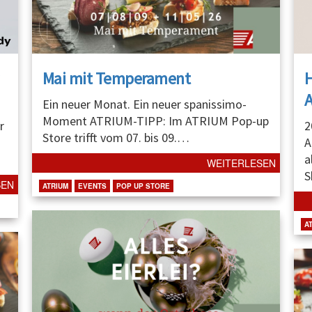
Mai mit Temperament
A
Ein neuer Monat. Ein neuer spanissimo-
Moment ATRIUM-TIPP: Im ATRIUM Pop-up
r
2
Store trifft vom 07. bis 09.
…
A
a
WEITERLESEN
S
SEN
ATRIUM
EVENTS
POP UP STORE
A