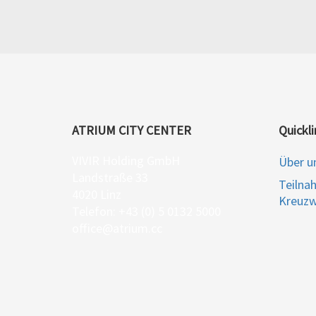
ATRIUM CITY CENTER
Quickli
VIVIR Holding GmbH
Über u
Landstraße 33
Teilna
4020 Linz
Kreuzw
Telefon: +43 (0) 5 0132 5000
office@atrium.cc