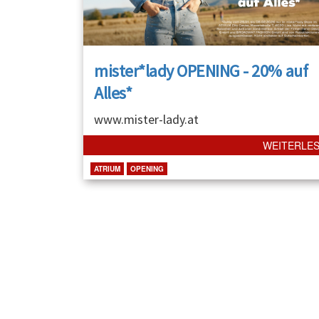
mister*lady OPENING - 20% auf
Alles*
www.mister-lady.at
WEITERLE
ATRIUM
OPENING