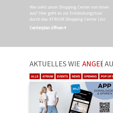
Wie sieht unser Shopping Center von innen
aus? Hier geht es zur Entdeckungstour
durch das ATRIUM Shopping Center Linz.
Centerplan öffnen
AKTUELLES WIE
ANGEBO
ALLE
ATRIUM
EVENTS
NEWS
OPENING
POP UP 