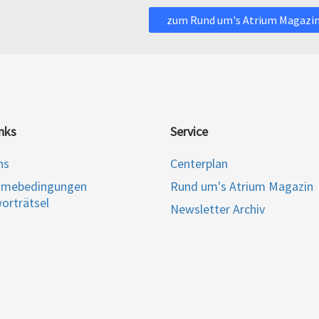
zum Rund um's Atrium Magazi
nks
Service
ns
Centerplan
hmebedingungen
Rund um's Atrium Magazin
orträtsel
Newsletter Archiv