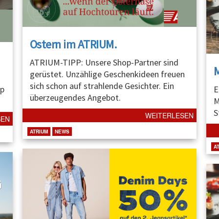
Ostern im ATRIUM.
ATRIUM-TIPP: Unsere Shop-Partner sind
gerüstet. Unzählige Geschenkideen freuen
sich schon auf strahlende Gesichter. Ein
p
E
überzeugendes Angebot.
M
S
WEITERLESEN
SEN
ATRIUM
NEWS
A