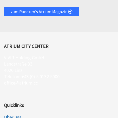
zum Rund um's Atrium Magazin
ATRIUM CITY CENTER
VIVIR Holding GmbH
Landstraße 33
4020 Linz
Telefon: +43 (0) 5 0132 5000
office@atrium.cc
Quicklinks
Über uns