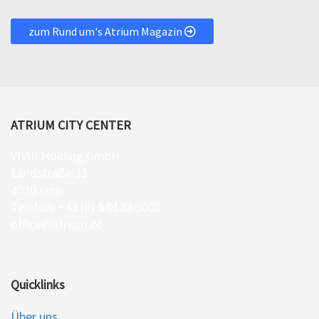
zum Rund um's Atrium Magazin
ATRIUM CITY CENTER
VIVIR Holding GmbH
Landstraße 33
4020 Linz
Telefon: +43 (0) 5 0132 5000
office@atrium.cc
Quicklinks
Über uns