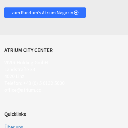
zum Rund um's Atrium Magazin
ATRIUM CITY CENTER
VIVIR Holding GmbH
Landstraße 33
4020 Linz
Telefon: +43 (0) 5 0132 5000
office@atrium.cc
Quicklinks
Über uns