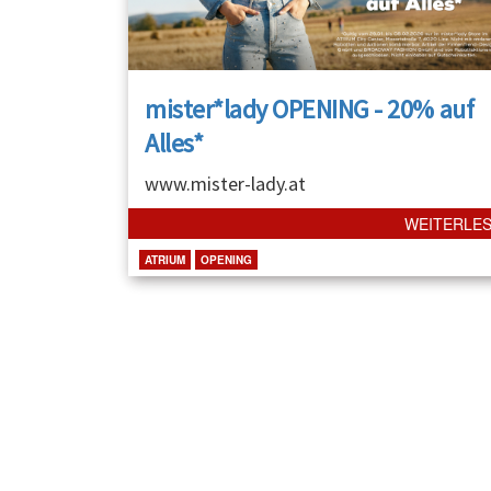
mister*lady OPENING - 20% auf
Alles*
www.mister-lady.at
WEITERLE
ATRIUM
OPENING