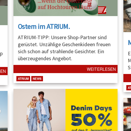
Ostern im ATRIUM.
ATRIUM-TIPP: Unsere Shop-Partner sind
gerüstet. Unzählige Geschenkideen freuen
sich schon auf strahlende Gesichter. Ein
p
E
überzeugendes Angebot.
M
S
WEITERLESEN
SEN
ATRIUM
NEWS
A