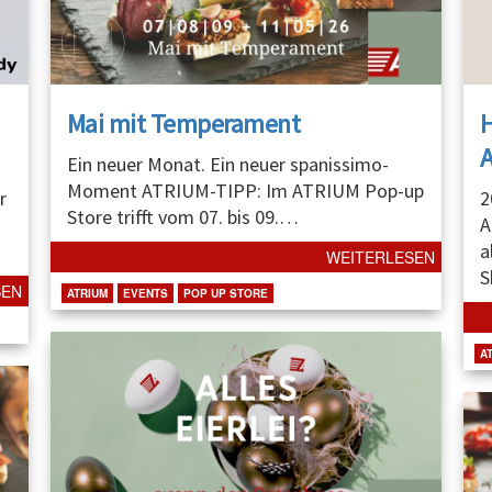
Mai mit Temperament
A
Ein neuer Monat. Ein neuer spanissimo-
Moment ATRIUM-TIPP: Im ATRIUM Pop-up
r
2
Store trifft vom 07. bis 09.
…
A
a
WEITERLESEN
S
SEN
ATRIUM
EVENTS
POP UP STORE
A