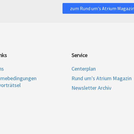
zum Rund um's Atrium Magazi
nks
Service
ns
Centerplan
hmebedingungen
Rund um's Atrium Magazin
orträtsel
Newsletter Archiv