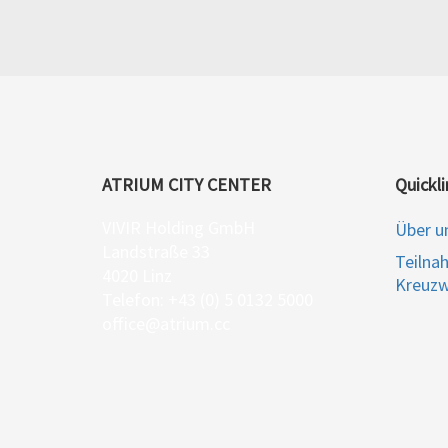
ATRIUM CITY CENTER
Quickli
VIVIR Holding GmbH
Über u
Landstraße 33
Teilna
4020 Linz
Kreuzw
Telefon: +43 (0) 5 0132 5000
office@atrium.cc