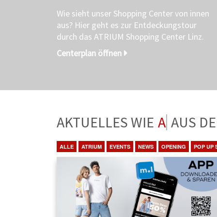
Wie sieht unser Shopping Center von innen
aus? Hier geht es zur Entdeckungstour
durch das ATRIUM Shopping Center Linz.
Centerplan öffnen
AKTUELLES WIE
ANGEBO
ALLE
ATRIUM
EVENTS
NEWS
OPENING
POP UP 