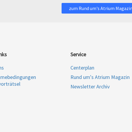
zum Rund um's Atrium Magazi
nks
Service
ns
Centerplan
hmebedingungen
Rund um's Atrium Magazin
orträtsel
Newsletter Archiv