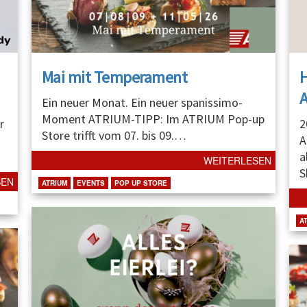
Mai mit Temperament
A
Ein neuer Monat. Ein neuer spanissimo-
Moment ATRIUM-TIPP: Im ATRIUM Pop-up
r
2
Store trifft vom 07. bis 09.
…
A
a
WEITERLESEN
S
SEN
ATRIUM
EVENTS
POP UP STORE
A