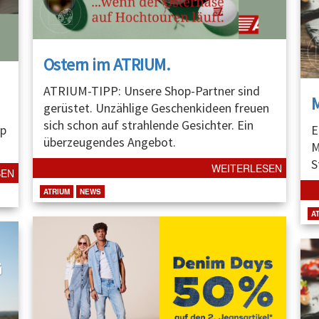
Ostern im ATRIUM.
ATRIUM-TIPP: Unsere Shop-Partner sind
gerüstet. Unzählige Geschenkideen freuen
sich schon auf strahlende Gesichter. Ein
p
E
überzeugendes Angebot.
M
S
WEITERLESEN
SEN
ATRIUM
NEWS
A