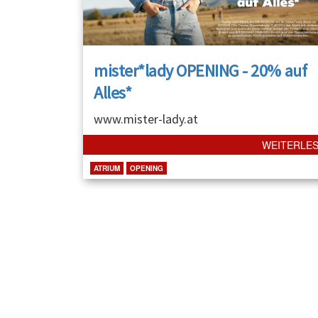
mister*lady OPENING - 20% auf
Alles*
www.mister-lady.at
WEITERLE
ATRIUM
OPENING