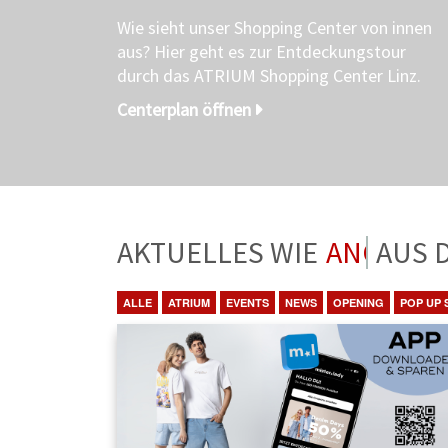
Wie sieht unser Shopping Center von innen
aus? Hier geht es zur Entdeckungstour
durch das ATRIUM Shopping Center Linz.
Centerplan öffnen
AKTUELLES WIE
ANGEBO
ALLE
ATRIUM
EVENTS
NEWS
OPENING
POP UP 