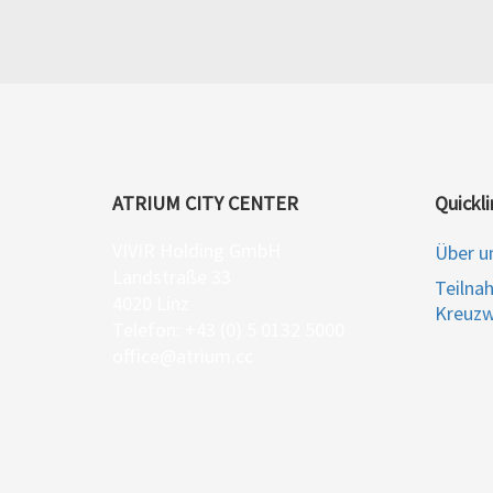
ATRIUM CITY CENTER
Quickli
VIVIR Holding GmbH
Über u
Landstraße 33
Teilna
4020 Linz
Kreuzw
Telefon: +43 (0) 5 0132 5000
office@atrium.cc