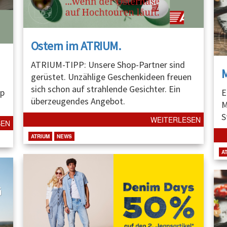
Ostern im ATRIUM.
ATRIUM-TIPP: Unsere Shop-Partner sind
gerüstet. Unzählige Geschenkideen freuen
sich schon auf strahlende Gesichter. Ein
p
E
überzeugendes Angebot.
M
S
WEITERLESEN
SEN
ATRIUM
NEWS
A