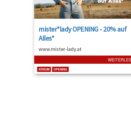
mister*lady OPENING - 20% auf
Alles*
www.mister-lady.at
WEITERLE
ATRIUM
OPENING