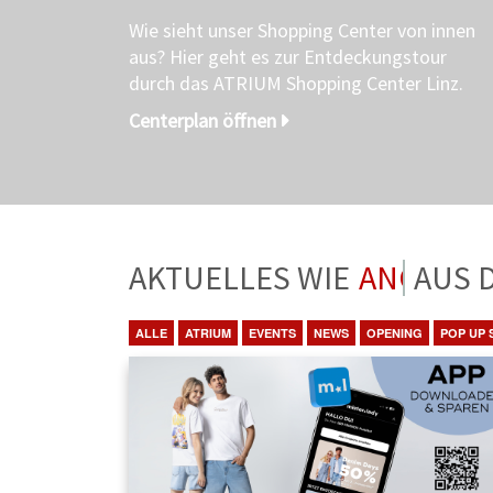
Wie sieht unser Shopping Center von innen
aus? Hier geht es zur Entdeckungstour
durch das ATRIUM Shopping Center Linz.
Centerplan öffnen
AKTUELLES WIE
ANGEBO
ALLE
ATRIUM
EVENTS
NEWS
OPENING
POP UP 