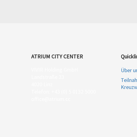
ATRIUM CITY CENTER
Quickli
VIVIR Holding GmbH
Über u
Landstraße 33
Teilna
4020 Linz
Kreuzw
Telefon: +43 (0) 5 0132 5000
office@atrium.cc