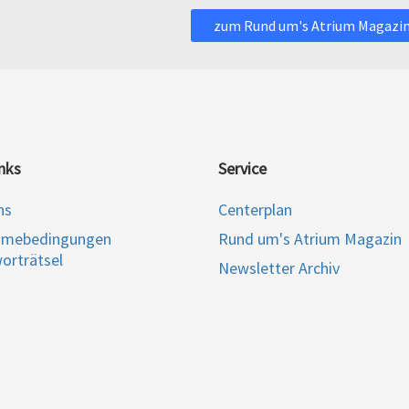
zum Rund um's Atrium Magazi
nks
Service
ns
Centerplan
hmebedingungen
Rund um's Atrium Magazin
orträtsel
Newsletter Archiv