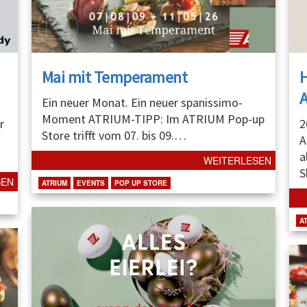
Mai mit Temperament
A
Ein neuer Monat. Ein neuer spanissimo-
Moment ATRIUM-TIPP: Im ATRIUM Pop-up
r
2
Store trifft vom 07. bis 09.
…
A
a
WEITERLESEN
S
SEN
ATRIUM
EVENTS
POP UP STORE
A