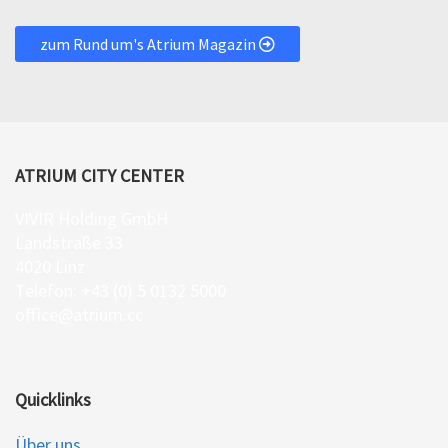
zum Rund um's Atrium Magazin
ATRIUM CITY CENTER
VIVIR Holding GmbH
Landstraße 33
4020 Linz
Telefon: +43 (0) 5 0132 5000
office@atrium.cc
Quicklinks
Über uns