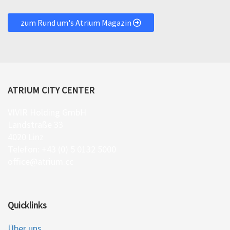
zum Rund um's Atrium Magazin
ATRIUM CITY CENTER
VIVIR Holding GmbH
Landstraße 33
4020 Linz
Telefon: +43 (0) 5 0132 5000
office@atrium.cc
Quicklinks
Über uns