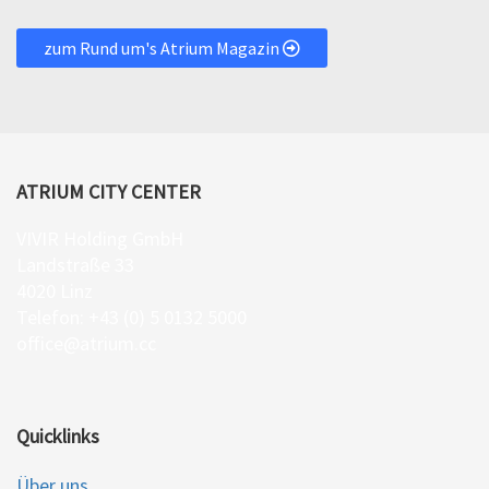
zum Rund um's Atrium Magazin
ATRIUM CITY CENTER
VIVIR Holding GmbH
Landstraße 33
4020 Linz
Telefon: +43 (0) 5 0132 5000
office@atrium.cc
Quicklinks
Über uns