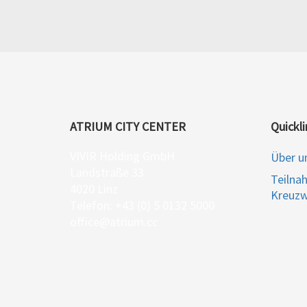
ATRIUM CITY CENTER
Quickli
VIVIR Holding GmbH
Über u
Landstraße 33
Teilna
4020 Linz
Kreuzw
Telefon: +43 (0) 5 0132 5000
office@atrium.cc