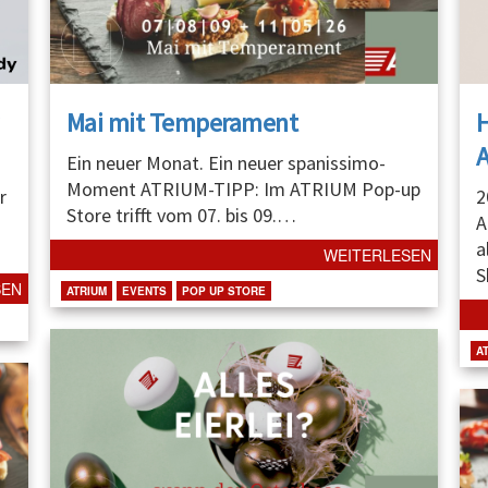
Mai mit Temperament
A
Ein neuer Monat. Ein neuer spanissimo-
Moment ATRIUM-TIPP: Im ATRIUM Pop-up
r
2
Store trifft vom 07. bis 09.
…
A
a
WEITERLESEN
S
SEN
ATRIUM
EVENTS
POP UP STORE
A