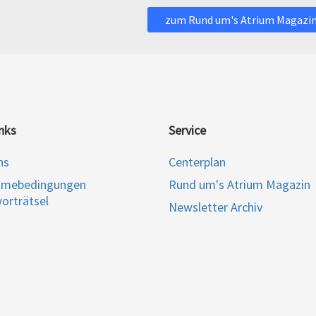
zum Rund um's Atrium Magazi
nks
Service
ns
Centerplan
hmebedingungen
Rund um's Atrium Magazin
orträtsel
Newsletter Archiv