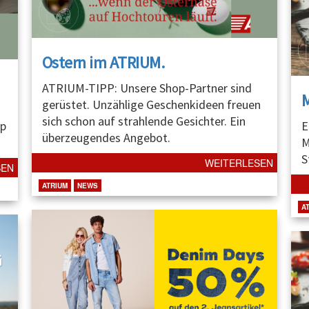
Ostern im ATRIUM.
ATRIUM-TIPP: Unsere Shop-Partner sind
gerüstet. Unzählige Geschenkideen freuen
sich schon auf strahlende Gesichter. Ein
p
E
überzeugendes Angebot.
M
S
WEITERLESEN
SEN
ATRIUM
NEWS
A