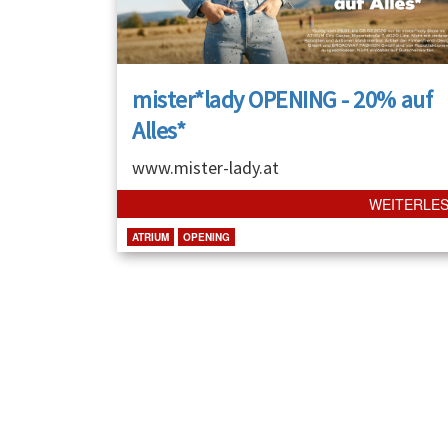
mister*lady OPENING - 20% auf
Alles*
www.mister-lady.at
WEITERLE
ATRIUM
OPENING