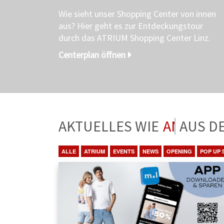
Wie sieht unser Shopping Center von innen
aus? Hier geht es zur Entdeckungstour
durch das ATRIUM Shopping Center Linz.
Centerplan öffnen
AKTUELLES WIE
ANGEBO
ALLE
ATRIUM
EVENTS
NEWS
OPENING
POP UP 