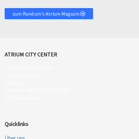
zum Rund um's Atrium Magazin
ATRIUM CITY CENTER
VIVIR Holding GmbH
Landstraße 33
4020 Linz
Telefon: +43 (0) 5 0132 5000
office@atrium.cc
Quicklinks
Über uns