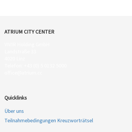
ATRIUM CITY CENTER
VIVIR Holding GmbH
Landstraße 33
4020 Linz
Telefon: +43 (0) 5 0132 5000
office@atrium.cc
Quicklinks
Über uns
Teilnahmebedingungen Kreuzworträtsel