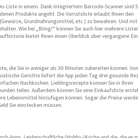
-Do-Liste in einem. Dank integriertem Barcode-Scanner sind S
edenen Produkte angeht. Die Vorratsliste erlaubt Ihnen den
l (Gewürze, Grundnahrungsmittel, etc.) zu bewahren. Und mit
halten. Wie bei „Bring!“ können Sie auch hier mehrere Liste
aufhistorie bietet Ihnen einen Überblick über vergangene Ei
e, die Sie in weniger als 30 Minuten zubereiten können. Vo
siatische Gerichte liefert die App jeden Tag drei gesunde Re
infachen Nachkochen. Lieblingsrezepte können Sie in Ihren
eunden teilen. Außerdem können Sie eine Einkaufsliste erstel
ere Lebensmittel hinzufügen können. Sogar die Preise werd
 Geld Sie einstecken müssen.
och-Apps. Leidenschaftliche (Hobby-)Köche und die, die es 