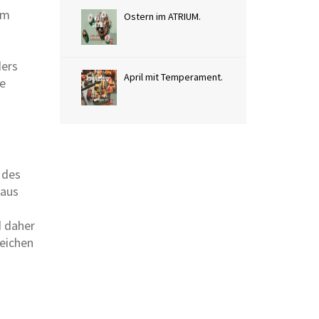
em
Ostern im ATRIUM.
ders
April mit Temperament.
ge
 des
 aus
d daher
leichen