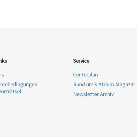
nks
Service
ns
Centerplan
hmebedingungen
Rund um's Atrium Magazin
orträtsel
Newsletter Archiv