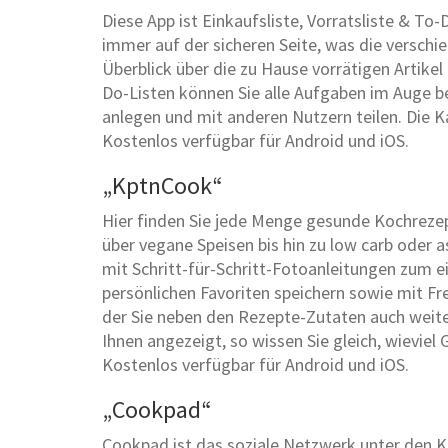
Diese App ist Einkaufsliste, Vorratsliste & To
immer auf der sicheren Seite, was die verschi
Überblick über die zu Hause vorrätigen Artike
Do-Listen können Sie alle Aufgaben im Auge be
anlegen und mit anderen Nutzern teilen. Die K
Kostenlos verfügbar für Android und iOS.
„KptnCook“
Hier finden Sie jede Menge gesunde Kochrezept
über vegane Speisen bis hin zu low carb oder a
mit Schritt-für-Schritt-Fotoanleitungen zum e
persönlichen Favoriten speichern sowie mit Fr
der Sie neben den Rezepte-Zutaten auch weit
Ihnen angezeigt, so wissen Sie gleich, wieviel
Kostenlos verfügbar für Android und iOS.
„Cookpad“
Cookpad ist das soziale Netzwerk unter den K