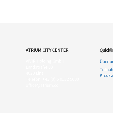
ATRIUM CITY CENTER
Quickli
VIVIR Holding GmbH
Über u
Landstraße 33
Teilna
4020 Linz
Kreuzw
Telefon: +43 (0) 5 0132 5000
office@atrium.cc