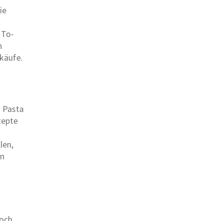
ie
 To-
n
nkäufe.
n Pasta
zepte
len,
en
noch