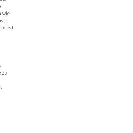
e
n wie
bst
 selbst
s
e zu
ht
iter