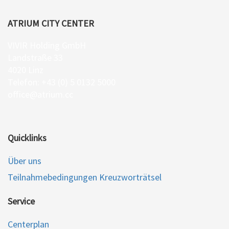
ATRIUM CITY CENTER
VIVIR Holding GmbH
Landstraße 33
4020 Linz
Telefon: +43 (0) 5 0132 5000
office@atrium.cc
Quicklinks
Über uns
Teilnahmebedingungen Kreuzworträtsel
Service
Centerplan