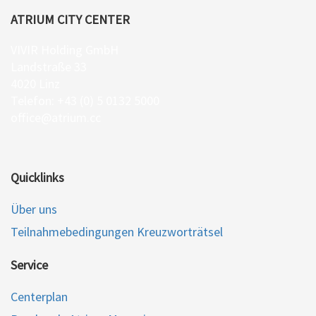
ATRIUM CITY CENTER
VIVIR Holding GmbH
Landstraße 33
4020 Linz
Telefon: +43 (0) 5 0132 5000
office@atrium.cc
Quicklinks
Über uns
Teilnahmebedingungen Kreuzworträtsel
Service
Centerplan